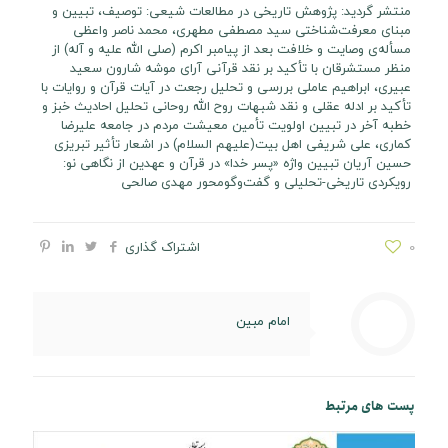
منتشر گردید: پژوهش تاریخی در مطالعات شیعی: توصیف، تبیین و
مبنای معرفت‌شناختی سید مصطفی مطهری، محمد ناصر واعظی
مسأله‌ی وصایت و خلافت بعد از پیامبر اکرم (صلی الله علیه و آله) از
منظر مستشرقان با تأکید بر نقد قرآنی آرای موشه شارون سعید
عبیری، ابراهیم عاملی بررسی و تحلیل رجعت در آیات قرآن و روایات با
تأکید بر ادله عقلی و نقد شبهات روح الله روحانی تحلیل احادیث خبز و
خطبه آخر در تبیین اولویت تأمین معیشت مردم در جامعه علیرضا
کماری، علی شریفی اهل بیت(علیهم السلام) در اشعار تأثیر تبریزی
حسین آریان تبیین واژه «پسر خدا» در قرآن و عهدین از نگاهی نو:
رویکردی تاریخی-تحلیلی و گفت‌وگومحور مهدی صالحی
0
اشتراک گذاری
امام مبین
پست های مرتبط