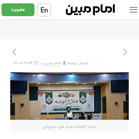
عضویت
انتشار توسط
امام مبین
در
2024-07-02
حجت الاسلام سید علی سبزواری