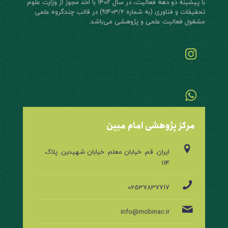
با پیشینه دو دهه فعالیت، در سال ۱۴۰۲ با اخذ مجوز از وزارت علوم
تحقیقات و فناوری (به شماره 91403/2) در قالب چند‌گروه علمی
مشغول فعالیت علمی و پژوهشی می‌باشد.
مرکز پژوهشی امام مبین
ایران. قم. خیابان معلم. خیابان شهیدین. پلاک
۱۱۴
02537837717
info@mobinac.ir