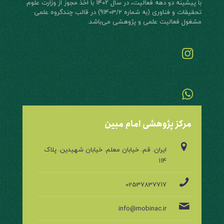
با پیشینه دو دهه فعالیت، در سال ۱۴۰۲ با اخذ مجوز از وزارت علوم
تحقیقات و فناوری (به شماره 91403/2) در قالب چند‌گروه علمی
مشغول فعالیت علمی و پژوهشی می‌باشد.
مرکز پژوهشی امام مبین
ایران. قم. خیابان معلم. خیابان شهیدین. پلاک
۱۱۴
02537837717
info@mobinac.ir