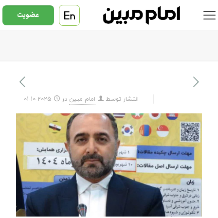
عضویت
انتشار توسط
امام مبین
در
2025-10-01