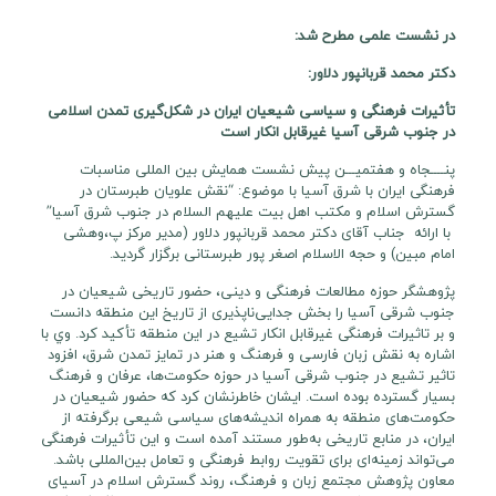
در نشست علمی مطرح شد:
دکتر محمد قربانپور دلاور:
تأثیرات فرهنگی و سیاسی شیعیان ایران در شکل‌گیری تمدن اسلامی
در جنوب شرقی آسیا غیرقابل انکار است
پنــــجاه و هفتمیـــن پیش نشست همایش بین المللی مناسبات
فرهنگی ایران با شرق آسیا با موضوع: “نقش علویان طبرستان در
گسترش اسلام و مکتب اهل بیت علیهم السلام در جنوب شرق آسیا”
با ارائه جناب آقای دکتر محمد قربانپور دلاور (مدیر مرکز پ،وهشی
امام مبین) و حجه الاسلام اصغر پور طبرستانی برگزار گردید.
پژوهشگر حوزه مطالعات فرهنگی و دینی، حضور تاریخی شیعیان در
جنوب شرقی آسیا را بخش جدایی‌ناپذیری از تاریخ این منطقه دانست
و بر تاثیرات فرهنگی غیرقابل انکار تشیع در این منطقه تأکید کرد. وي با
اشاره به نقش زبان فارسی و فرهنگ و هنر در تمایز تمدن شرق، افزود
تاثیر تشیع در جنوب شرقی آسیا در حوزه حکومت‌ها، عرفان و فرهنگ
بسیار گسترده بوده است. ایشان خاطرنشان کرد که حضور شیعیان در
حکومت‌های منطقه به همراه اندیشه‌های سیاسی شیعی برگرفته از
ایران، در منابع تاریخی به‌طور مستند آمده است و این تأثیرات فرهنگی
می‌تواند زمینه‌ای برای تقویت روابط فرهنگی و تعامل بین‌المللی باشد.
معاون پژوهش مجتمع زبان و فرهنگ، روند گسترش اسلام در آسیای