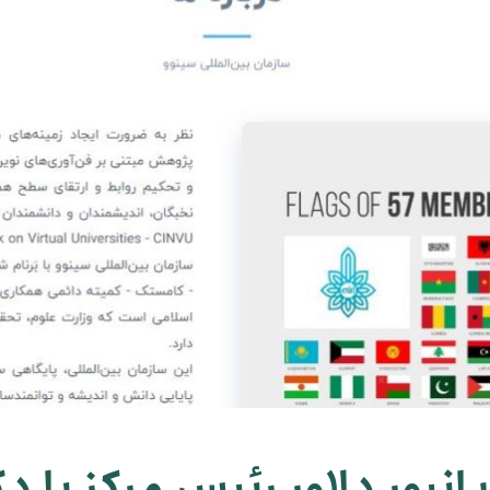
انپور دلاور رئیس مرکز با د