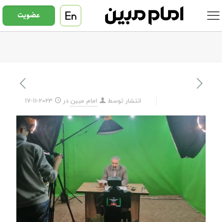
عضویت
انتشار توسط
امام مبین
در
2023-11-17