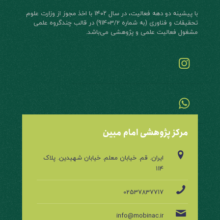
با پیشینه دو دهه فعالیت، در سال ۱۴۰۲ با اخذ مجوز از وزارت علوم
تحقیقات و فناوری (به شماره 91403/2) در قالب چند‌گروه علمی
مشغول فعالیت علمی و پژوهشی می‌باشد.
مرکز پژوهشی امام مبین
ایران. قم. خیابان معلم. خیابان شهیدین. پلاک
۱۱۴
02537837717
info@mobinac.ir