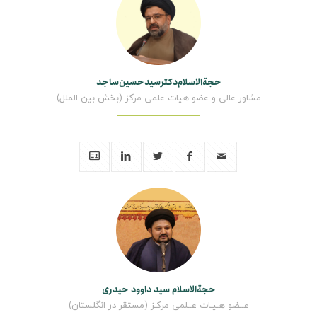
حجةالاسلام‌دکترسیدحسین‌ساجد
مشاور عالی و عضو هیات علمی مرکز (بخش بین الملل)
حجة‌الاسلام سید داوود حیدری
عــضو هـیـات عــلمی مرکـز (مستقر در انگلستان)