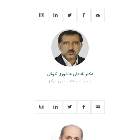
دکتر نادعلی عاشوری تلوکی
عــضو هـیـات عــلمی مرکـز