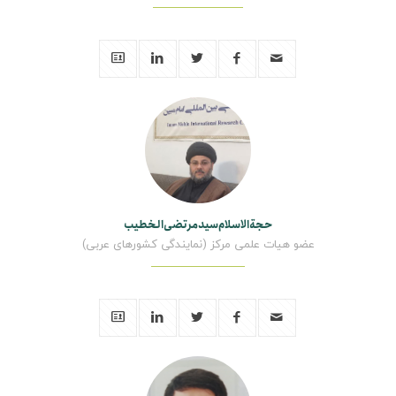
حجةالاسلام‌سیدمرتضی‌الخطیب
عضو هیات علمی مرکز (نمایندگی کشورهای عربی)