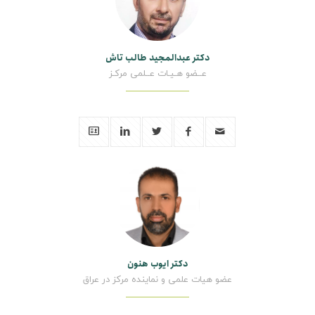
دکتر عبدالمجید طالب تاش
عــضو هـیـات عــلمی مرکـز
دکتر ایوب هنون
عضو هیات علمی و نماینده مرکز در عراق