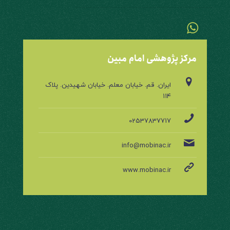
مرکز پژوهشی امام مبین
ایران. قم. خیابان معلم. خیابان شهیدین. پلاک
۱۱۴
02537837717
info@mobinac.ir
www.mobinac.ir