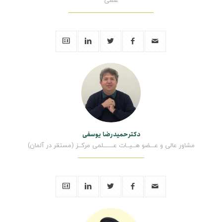
علمی
دکترحمیدرضا یوسفی
مشاور عالی و عـــضو هــیــات عـــــــلمی مرکــز (مستقر در آلمان)