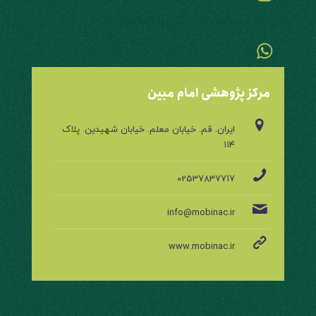
مرکز پژوهشی امام مبین
ایران. قم. خیابان معلم. خیابان شهیدین. پلاک
۱۱۴
02537837717
info@mobinac.ir
www.mobinac.ir